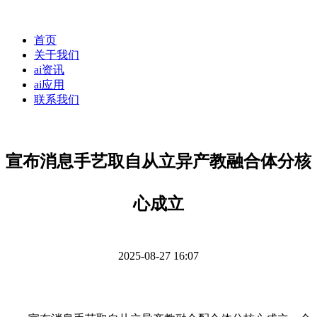
首页
关于我们
ai资讯
ai应用
联系我们
宣布消息手艺取自从立异产教融合体分核
心成立
2025-08-27 16:07