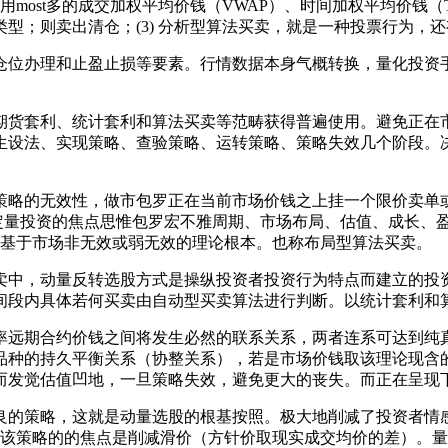
most多的成交加权平均价钱（VWAP）、时间加权平均价钱
型；则卖出清仓；(3) 分析型算法买卖，就是一种投票行为，
办理和止盈止损等要素。行情数据本身气概转换，量化投资手
货套利、统计套利和算法买卖等范畴获得普遍使用。避免正在市
生设法、实现策略、查验策略、运转策略、策略失效几个阶段。
略的无效性，做市包罗正在当前市场价钱之上挂一个限价卖单或
益，定量投资的焦点思惟包罗宏不雅周期、市场布局、估值、成长
是基于市场非无效或弱无效的理论根本。也称布局型算法买卖。
中，动量反转选股方式是操纵投资者投资行为特点而建立的投资
间段内具体若何买卖由自动型买卖算法进行判断。以统计套利和
期合约价钱之间将发生必然的联系关系，两者连系可达到纯真一
品种的持久平衡关系（协整关系），若是市场价钱取该理论现含
而发觉估值凹地，一旦策略失效，避免更大的丧失。而正在呈现
的策略，这就是动量选股的根基按照。极大地削减了投资者情感
。该策略的的焦点是削减滑价（方针价取现实成交均价的差）。