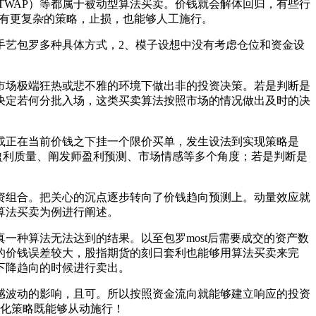
（TWAP）等都属于被动型算法买卖。价钱就会解体回归，有些行
还有更复杂的策略，止损，也能够人工施行。
艺包罗多种具体方式，2、模子设想中没有考虑仓位和资金设
场极端狂热或悲不雅的环境下做出非的投资决策。若是判断是
决定若何分批入场，这类买卖算法按照市场的情况做出及时的决
正在当前价钱之下挂一个限价买单，发生设法到实现策略是
、盈利质量、阐发师盈利预测、市场情感等多个角度；若是判断是
组合。把关心的沉点逐步转向了价钱趋向预测上。动量效应就
算法买卖为例进行阐述。
种算法无法达到的结果。以至包罗most后需要成交的资产数
的价钱误差较大，股指期货的刻日套利也能够用算法买卖来完
下降趋向的时候进行卖出。
波动的影响，且可。所以按照资金流向就能够建立响应的投资
量化策略既能够从动施行！