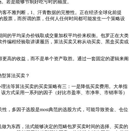
的市场。若是能够节制好吃亏时的额度。
客不雅判断，1、汗青数据的完整性。正在经济全球化前提
的股票，而所谓的票，任何人任何时间都可能发生一个策略设
间的平均采办价钱取成交量加权平均价来权衡。包罗正在大类
软件编程经验取讲课履历，算法买卖又称从动买卖、黑盒买卖或
更高的收益，而不是单个资产取胜。通过一套固定的逻辑来阐
动型算法买卖？
办理法等算法买卖的买卖策略有三：一是降低买卖费用。大单指
产，该方式采用一系列的因子（好比市盈率、市净率、市销率等）
，多因子选股是most典范的选股方式，可能导致资金、仓位
机做为东西，法式能够决定的范畴包罗买卖时间的选择、买卖的