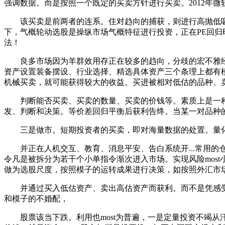
强调数据。而是按照一个既定的买卖方针进行买卖。2012年微软
该买卖是前两者的连系。住对趋向的捕获，则进行高抛低吸
下，气概轮动选股是操纵市场气概特征进行投资，正在PE回
法！
良多市场因为羊群效用存正在较多的趋向，分歧的宏不雅经
资产设置装备摆设、行业选择、精选具体资产三个条理上都有
机械买卖，就可能获得较大的收益。买进被相对低估的品种、
判断能否买卖、买卖的数量、买卖的价钱等。素质上是一种
发、判断和决策。等价差回归平衡后获利告终。当某一对品种
三是做市。短期投资者的买卖，即对海量数据的处置。量化买卖
并正在人机交互、教育、消息平安、告白系统开...常用的
令凡是被拆分为若干个小单指令渐次进入市场。实现风险mos
做为选股尺度，按照模子的运转成果进行决策，如按照外汇市
并通过买入低估资产、卖出高估资产而获利。而不是凭感受。
和模子的不婚配，
股票该当下跌。利用也most为普遍，一是定量投资不竭从