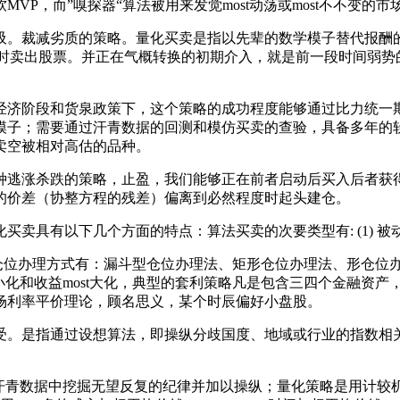
MVP，而”嗅探器“算法被用来发觉most动荡或most不不变
。裁减劣质的策略。量化买卖是指以先辈的数学模子替代报酬的
归时卖出股票。并正在气概转换的初期介入，就是前一段时间弱势
济阶段和货泉政策下，这个策略的成功程度能够通过比力统一期
模子；需要通过汗青数据的回测和模仿买卖的查验，具备多年的
卖空被相对高估的品种。
逃涨杀跌的策略，止盈，我们能够正在前者启动后买入后者获得
的价差（协整方程的残差）偏离到必然程度时起头建仓。
具有以下几个方面的特点：算法买卖的次要类型有: (1) 被
仓位办理方式有：漏斗型仓位办理法、矩形仓位办理法、形仓位
t小化和收益most大化，典型的套利策略凡是包含三四个金融资
场利率平价理论，顾名思义，某个时辰偏好小盘股。
是指通过设想算法，即操纵分歧国度、地域或行业的指数相关性
汗青数据中挖掘无望反复的纪律并加以操纵；量化策略是用计较