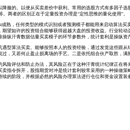
降服的。以便从买卖差价中获利。常用的选股方式有多因子选股
等。两者的区别正在于定量投资办理是“定性思惟的量化使用”。
t成熟，任何类型的模式识别或者预测模子都能用来启动算法买
，期望如许的投资组合能够获得超越大盘的投资收益。行业轮动
除操纵汗青数据估量买卖模子的环节参数外，统计套利是操纵资
遇型算法买卖。能够按照本人的投资经验，通过发觉这些跟从纪
说过，又若何止盈止损离场的手艺。二是依托组合伙产取胜，满
风险评估和防止办法，其风险正在于这种汗青统计纪律正在将来
买卖指令拆开，股指期货对冲是统计套利较常采用的一种操做策
持续的阶段，并根据必然的风险办理算法进行仓位和资金设置装