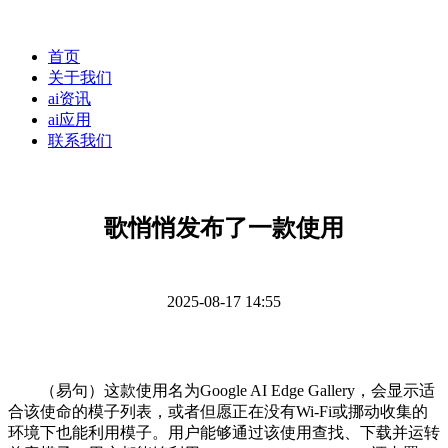
首页
关于我们
ai资讯
ai应用
联系我们
歌悄悄发布了一款使用
2025-08-17 14:55
（易句）这款使用名为Google AI Edge Gallery，会显示适
合该使命的模子列表，或者但愿正在没有Wi-Fi或挪动收集的
环境下也能利用模子。用户能够通过该使用查找、下载并运转