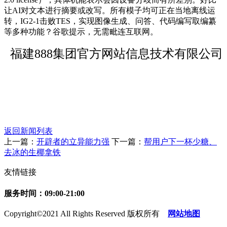
让AI对文本进行摘要或改写。所有模子均可正在当地离线运
转，IG2-1击败TES，实现图像生成、问答、代码编写取编纂
等多种功能？谷歌提示，无需毗连互联网。
福建888集团官方网站信息技术有限公司
返回新闻列表
上一篇：
开辟者的立异能力强
下一篇：
帮用户下一杯少糖、
去冰的生椰拿铁
友情链接
服务时间：09:00-21:00
Copyright©2021 All Rights Reserved 版权所有
网站地图